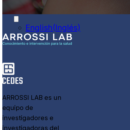
Español
English
(
Inglés
)
ARROSSI LAB es un
equipo de
investigadores e
investigadoras del