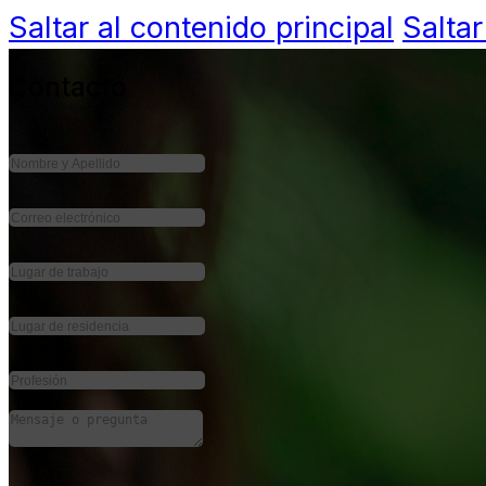
Saltar al contenido principal
Saltar
Contacto
INICIO
SOBRE NOSOTROS
PROYECTOS
Todos los Proyectos
VPH: Tita_App
PUBLICACIONES
NOVEDADES
CONTACTO
ESPAÑOL