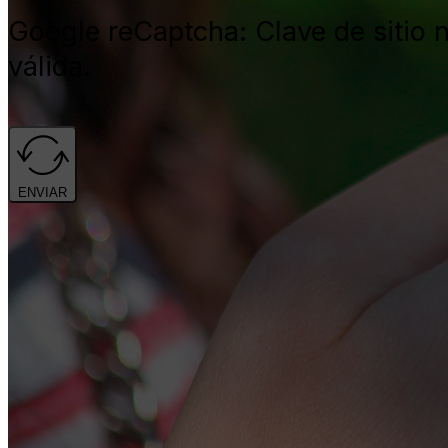
Google reCaptcha: Clave de sitio 
English
(
Inglés
)
válida.
Inicio
ENVIAR
Sobre Nosotros
Proyectos
Todos los Proyectos
VPH: Tita_App
Publicaciones
Novedades
Contacto