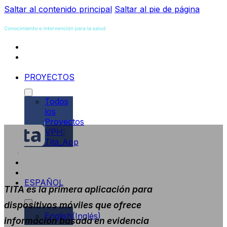
Saltar al contenido principal
Saltar al pie de página
INICIO
SOBRE
NOSOTROS
PROYECTOS
Todos
los
Proyectos
VPH:
Tita_App
PUBLICACIONES
NOVEDADES
CONTACTO
ESPAÑOL
TITA es la primera aplicación para
dispositivos móviles que ofrece
English
(
Inglés
)
información basada en evidencia