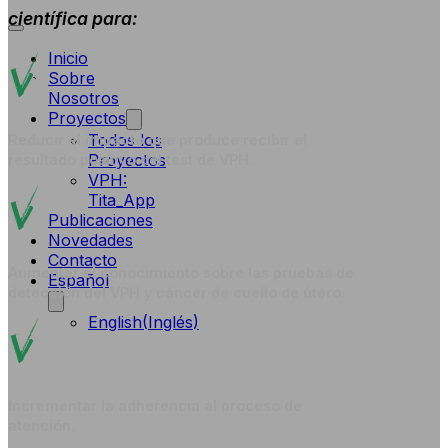
científica para:
Inicio
Sobre
Nosotros
Proyectos
Todos los
Reducir el impacto que produce recibir el
Proyectos
resultado positivo del test de VPH.
VPH:
Tita_App
Publicaciones
Novedades
Contacto
Aumentar el conocimiento sobre las pruebas de
Español
detección del VPH y cáncer de cuello de útero.
English
(
Inglés
)
Incrementar la adherencia al proceso de
atención.