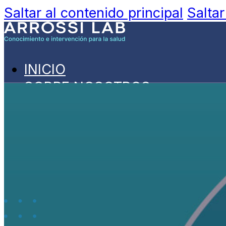
Saltar al contenido principal
Saltar
INICIO
SOBRE NOSOTROS
PROYECTOS
Todos los Proyectos
VPH: Tita_App
PUBLICACIONES
NOVEDADES
CONTACTO
ESPAÑOL