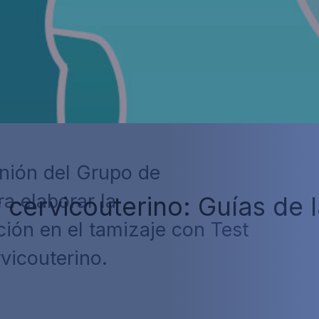
unión del Grupo de
a elaborar la
 cervicouterino: Guías de
ión en el tamizaje con Test
rvicouterino.