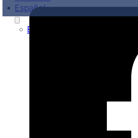
Español
English
(
Inglés
)