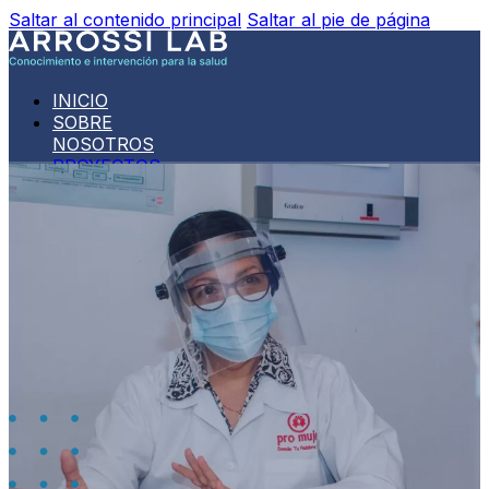
Saltar al contenido principal
Saltar al pie de página
INICIO
SOBRE
NOSOTROS
PROYECTOS
Todos
los
Proyectos
VPH:
Tita_App
PUBLICACIONES
NOVEDADES
CONTACTO
ESPAÑOL
English
(
Inglés
)