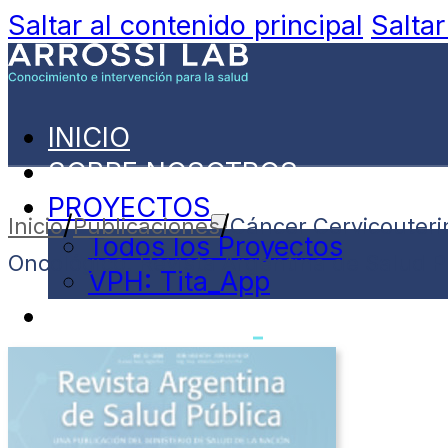
Saltar al contenido principal
Saltar
INICIO
SOBRE NOSOTROS
PROYECTOS
/
/
Inicio
Publicaciones
Cáncer Cervicouteri
Todos los Proyectos
Oncológico. Revista Argentina de Salud Pú
VPH: Tita_App
PUBLICACIONES
NOVEDADES
CONTACTO
ESPAÑOL