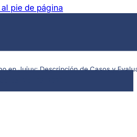
 al pie de página
no en Jujuy: Descripción de Casos y Eval
blica, Vol. 13, 2021.