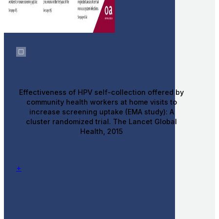
Effectiveness of HPV self-collection offered by
community health workers at home visits to
increase screening uptake (EMA study): A
cluster randomized trial. The Lancet Global
Health, 2015
+