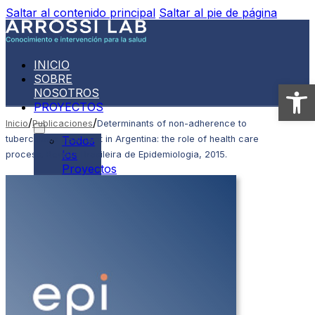
Saltar al contenido principal
Saltar al pie de página
INICIO
SOBRE
Abrir
NOSOTROS
PROYECTOS
/
/
Inicio
Publicaciones
Determinants of non-adherence to
tuberculosis treatment in Argentina: the role of health care
Todos
los
process. Revista Brasileira de Epidemiologia, 2015.
Proyectos
VPH:
Tita_App
PUBLICACIONES
NOVEDADES
CONTACTO
ESPAÑOL
English
(
Inglés
)