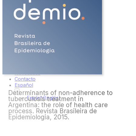
Inicio
Sobre
Nosotros
Proyectos
Todos los
Proyectos
VPH:
Tita_App
Publicaciones
Novedades
Contacto
Español
Determinants of non-adherence to
English
(
Inglés
)
tuberculosis treatment in
Argentina: the role of health care
process. Revista Brasileira de
Epidemiologia, 2015.