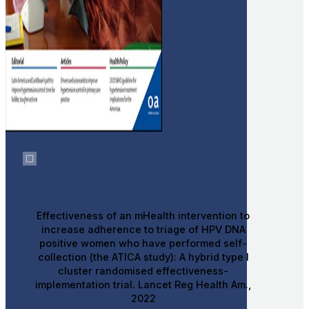
Effectiveness of an mHealth intervention to
increase adherence to triage of HPV DNA
positive women who have performed self-
collection (the ATICA study): A hybrid type I
cluster randomised effectiveness-
implementation trial. Lancet Reg Health Am.,
2022