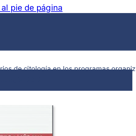
 al pie de página
torios de citología en los programas organ
tología, 2012.