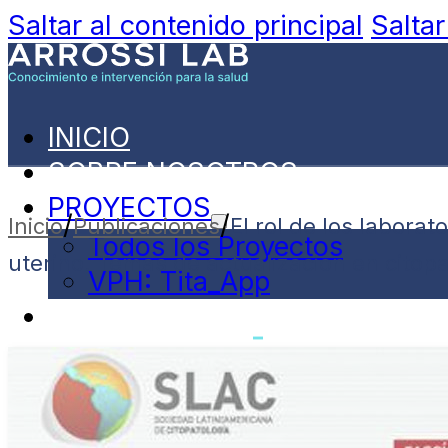
Saltar al contenido principal
Saltar
INICIO
SOBRE NOSOTROS
PROYECTOS
/
/
Inicio
Publicaciones
El rol de los labora
Todos los Proyectos
uterino. Temas de actualización en citopa
VPH: Tita_App
PUBLICACIONES
NOVEDADES
CONTACTO
ESPAÑOL