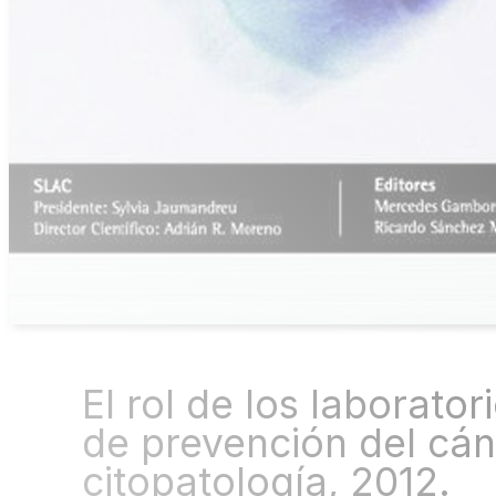
Español
English
(
Inglés
)
El rol de los laborato
de prevención del cán
citopatología, 2012.