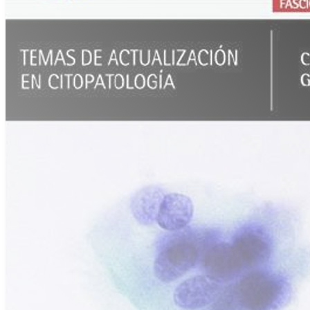
English
(
Inglés
)
Inicio
Sobre Nosotros
Proyectos
Todos los Proyectos
VPH: Tita_App
Publicaciones
Novedades
Contacto